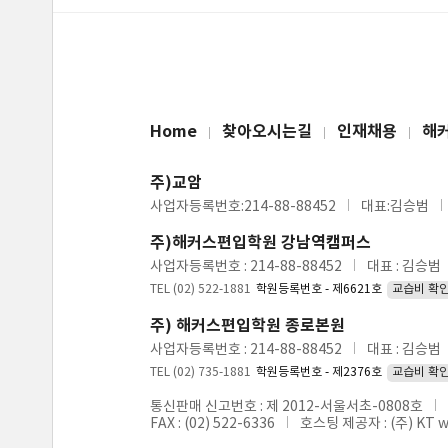
Home
찾아오시는길
인재채용
해
주)교암
사업자등록번호:214-88-88452
대표:김승범
주)해커스편입학원 강남역캠퍼스
사업자등록번호 : 214-88-88452
대표 : 김승범
TEL (02) 522-1881
학원등록번호 - 제6621호
교습비 확
주) 해커스편입학원 종로본원
사업자등록번호 : 214-88-88452
대표 : 김승범
TEL (02) 735-1881
학원등록번호 - 제2376호
교습비 확
통신판매 신고번호 : 제 2012-서울서초-0808호
FAX : (02) 522-6336
호스팅 제공자 : (주) KT 