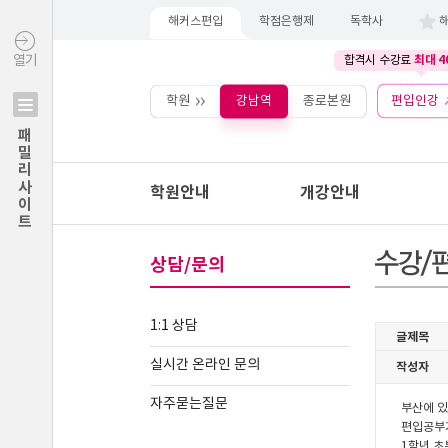
해커스편입
학점은행제
독학사
최대 4
열기
합격시 수강료
학원
강남역
종로본원
편입인강
패밀리사이트
학원안내
개강안내
상담/문의
1:1 상담
실시간 온라인 문의
자주묻는질문