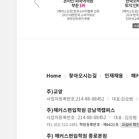
Home
찾아오시는길
인재채용
해
주)교암
사업자등록번호:214-88-88452
대표:김승범
주)해커스편입학원 강남역캠퍼스
사업자등록번호 : 214-88-88452
대표 : 김승범
TEL (02) 522-1881
학원등록번호 - 제6621호
교습비 확
주) 해커스편입학원 종로본원