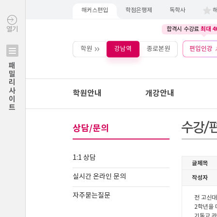
해커스편입
학점은행제
독학사
최대 4
열기
합격시 수강료
학원
강남역
종로본원
편입인강
패밀리사이트
학원안내
개강안내
상담/문의
1:1 상담
실시간 온라인 문의
자주묻는질문