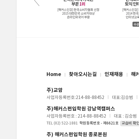
Home
찾아오시는길
인재채용
해
주)교암
사업자등록번호:214-88-88452
대표:김승범
주)해커스편입학원 강남역캠퍼스
사업자등록번호 : 214-88-88452
대표 : 김승범
TEL (02) 522-1881
학원등록번호 - 제6621호
교습비 확
주) 해커스편입학원 종로본원