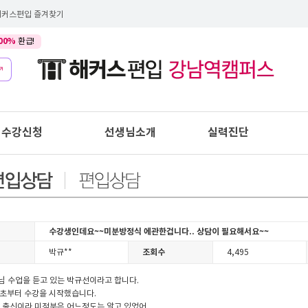
해커스편입 즐겨찾기
00%
환급!
수강신청
선생님소개
실력진단