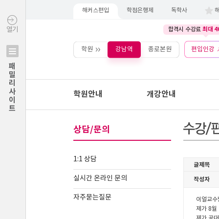
해커스편입
학점은행제
독학사
최대 4
열기
합격시 수강료
학원
강남역
종로본원
편입인강
패밀리사이트
학원안내
개강안내
상담/문의
1:1 상담
실시간 온라인 문의
자주묻는질문