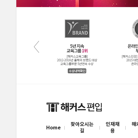
찾아오시는
인재채
해
Home
길
용