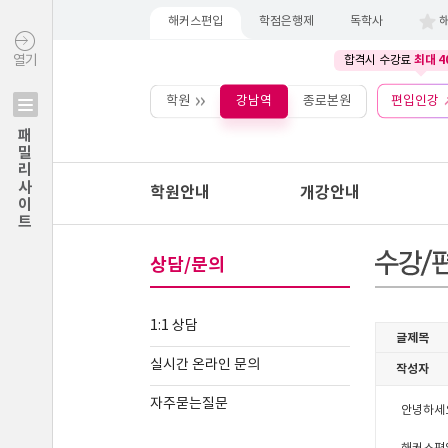
해커스편입
학점은행제
독학사
최대 4
열기
합격시 수강료
학원
강남역
종로본원
편입인강
패밀리사이트
학원안내
개강안내
상담/문의
1:1 상담
실시간 온라인 문의
자주묻는질문