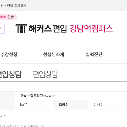
해커스편입 즐겨찾기
00%
환급!
수강신청
선생님소개
실력진단