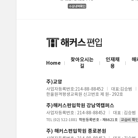
찾아오시는
인재채
해
Home
길
용
주)교암
사업자등록번호:214-88-88452
대표:김승범
한울원격평생교육원 신고번호 제 원- 292호
주)해커스편입학원 강남역캠퍼스
사업자등록번호 : 214-88-88452
대표 : 김승범
TEL (02) 522-1881
학원등록번호 - 제6621호
교습비 확
주) 해커스편입학원 종로본원