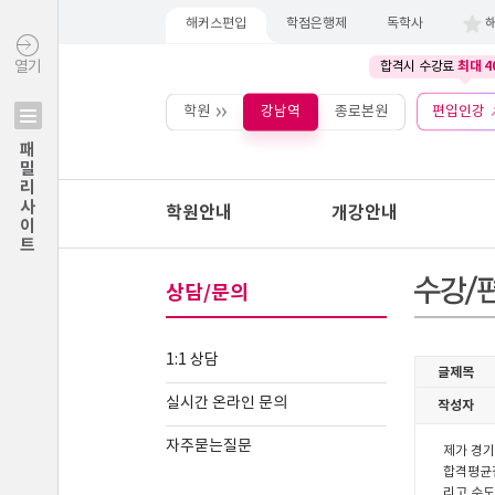
해커스편입
학점은행제
독학사
최대 4
열기
합격시 수강료
학원
강남역
종로본원
편입인강
패밀리사이트
학원안내
개강안내
상담/문의
1:1 상담
실시간 온라인 문의
자주묻는질문