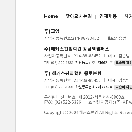
Home
찾아오시는길
인재채용
해
주)교암
사업자등록번호:214-88-88452
대표:김승범
주)해커스편입학원 강남역캠퍼스
사업자등록번호 : 214-88-88452
대표 : 김승범
TEL (02) 522-1881
학원등록번호 - 제6621호
교습비 확
주) 해커스편입학원 종로본원
사업자등록번호 : 214-88-88452
대표 : 김승범
TEL (02) 735-1881
학원등록번호 - 제2376호
교습비 확
통신판매 신고번호 : 제 2012-서울서초-0808호
FAX : (02) 522-6336
호스팅 제공자 : (주) KT 
Copyright © 2004 해커스편입 All Rights Reser