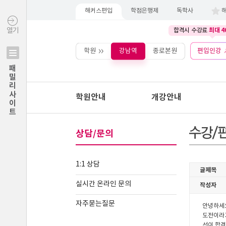
해커스편입
학점은행제
독학사
최대 4
열기
합격시 수강료
학원
강남역
종로본원
편입인강
패밀리사이트
학원안내
개강안내
상담/문의
1:1 상담
실시간 온라인 문의
자주묻는질문