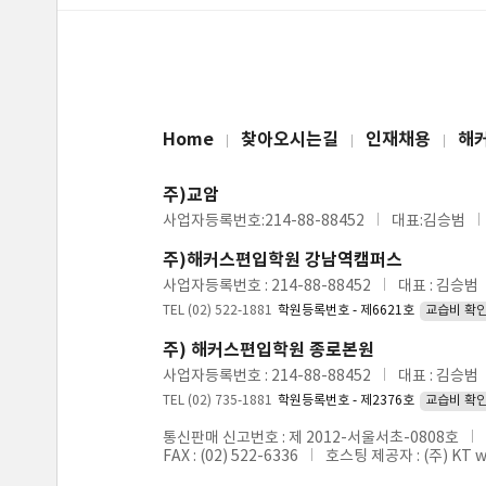
Home
찾아오시는길
인재채용
해
주)교암
사업자등록번호:214-88-88452
대표:김승범
주)해커스편입학원 강남역캠퍼스
사업자등록번호 : 214-88-88452
대표 : 김승범
TEL (02) 522-1881
학원등록번호 - 제6621호
교습비 확
주) 해커스편입학원 종로본원
사업자등록번호 : 214-88-88452
대표 : 김승범
TEL (02) 735-1881
학원등록번호 - 제2376호
교습비 확
통신판매 신고번호 : 제 2012-서울서초-0808호
FAX : (02) 522-6336
호스팅 제공자 : (주) KT 