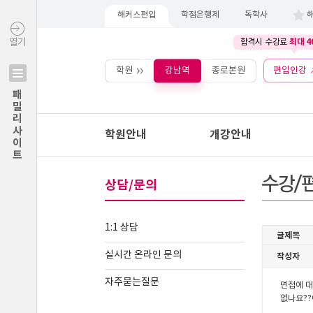
해커스편입
학점은행제
독학사
최대 4
열기
합격시 수강료
학원
강남역
종로본원
편입인강
패밀리사이트
학원안내
개강안내
상담/문의
1:1 상담
실시간 온라인 문의
자주묻는질문