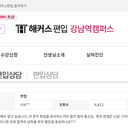
해커스편입 즐겨찾기
00%
환급!
수강신청
선생님소개
실력진단