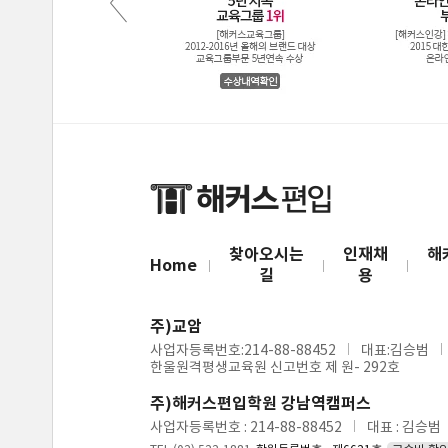
찾아오시는
인재채
해
Home
길
용
주)교암
사업자등록번호:214-88-88452
대표:김승범
한울원격평생교육원 신고번호 제 원- 292호
주)해커스편입학원 강남역캠퍼스
사업자등록번호 : 214-88-88452
대표 : 김승범