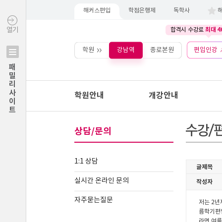
해커스편입
학점은행제
독학사
최대 4
열기
합격시 수강료
학원
강남역
종로본원
편입인강
패밀리사이트
학원안내
개강안내
상담/문의
1:1 상담
실시간 온라인 문의
자주묻는질문