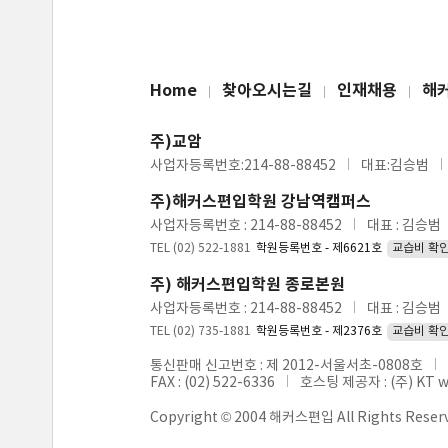
Home
찾아오시는길
인재채용
해
주)교암
사업자등록번호:214-88-88452
대표:김승범
주)해커스편입학원 강남역캠퍼스
사업자등록번호 : 214-88-88452
대표 : 김승범
TEL (02) 522-1881
학원등록번호 - 제6621호
교습비 확
주) 해커스편입학원 종로본원
사업자등록번호 : 214-88-88452
대표 : 김승범
TEL (02) 735-1881
학원등록번호 - 제2376호
교습비 확
통신판매 신고번호 : 제 2012-서울서초-0808호
FAX : (02) 522-6336
호스팅 제공자 : (주) KT 
Copyright © 2004 해커스편입 All Rights Reser