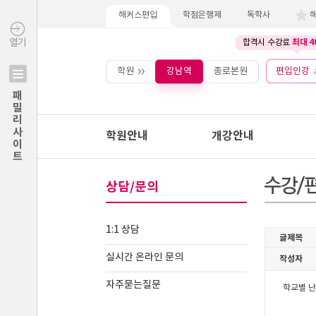
해커스편입
학점은행제
독학사
최대 4
열기
합격시 수강료
학원
강남역
종로본원
편입인강
패밀리사이트
학원안내
개강안내
상담/문의
1:1 상담
실시간 온라인 문의
자주묻는질문