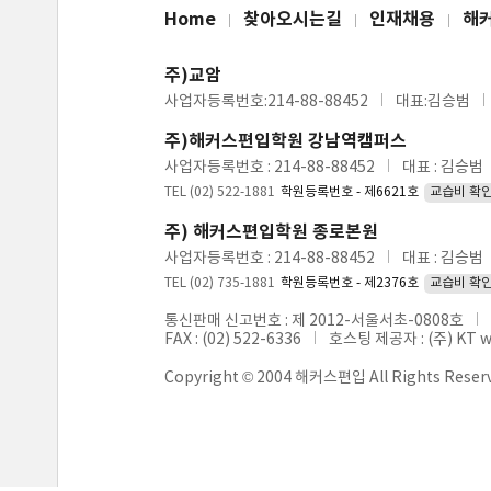
Home
찾아오시는길
인재채용
해
주)교암
사업자등록번호:214-88-88452
대표:김승범
주)해커스편입학원 강남역캠퍼스
사업자등록번호 : 214-88-88452
대표 : 김승범
TEL (02) 522-1881
학원등록번호 - 제6621호
교습비 확
주) 해커스편입학원 종로본원
사업자등록번호 : 214-88-88452
대표 : 김승범
TEL (02) 735-1881
학원등록번호 - 제2376호
교습비 확
통신판매 신고번호 : 제 2012-서울서초-0808호
FAX : (02) 522-6336
호스팅 제공자 : (주) KT 
Copyright © 2004 해커스편입 All Rights Reser