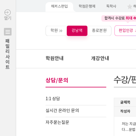
해커스편입
학점은행제
독학사
최대 4
열기
합격시 수강료
학원
강남역
종로본원
편입인강
패밀리사이트
학원안내
개강안내
상담/문의
1:1 상담
실시간 온라인 문의
자주묻는질문