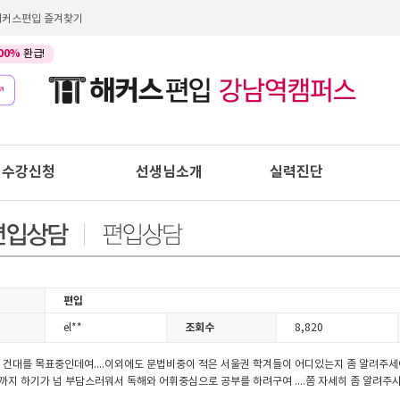
해커스편입 즐겨찾기
00%
환급!
수강신청
선생님소개
실력진단