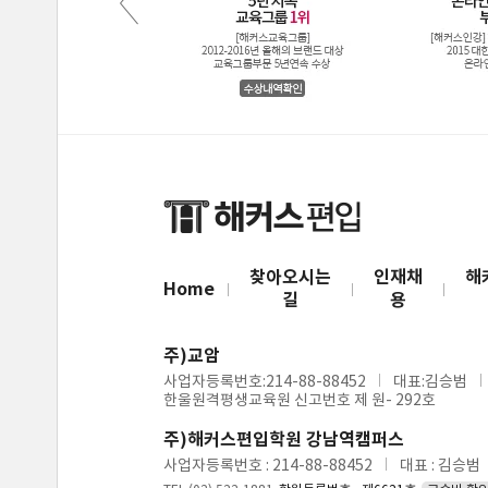
찾아오시는
인재채
해
Home
길
용
주)교암
사업자등록번호:214-88-88452
대표:김승범
한울원격평생교육원 신고번호 제 원- 292호
주)해커스편입학원 강남역캠퍼스
사업자등록번호 : 214-88-88452
대표 : 김승범