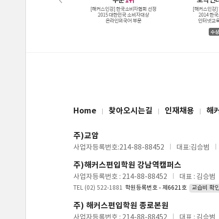
Home
찾아오시는길
인재채용
해
주)교암
사업자등록번호:214-88-88452
대표:김승범
주)해커스편입학원 강남역캠퍼스
사업자등록번호 : 214-88-88452
대표 : 김승범
TEL (02) 522-1881
학원등록번호 - 제6621호
교습비 확
주) 해커스편입학원 종로본원
사업자등록번호 : 214-88-88452
대표 : 김승범