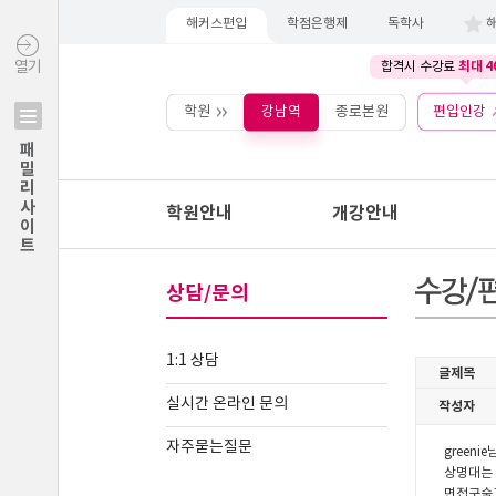
해커스편입
학점은행제
독학사
최대 4
열기
합격시 수강료
학원
강남역
종로본원
편입인강
패밀리사이트
학원안내
개강안내
상담/문의
1:1 상담
실시간 온라인 문의
자주묻는질문