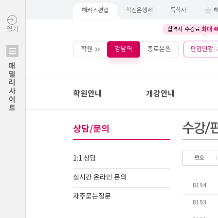
해커스편입
학점은행제
독학사
최대 4
열기
합격시 수강료
학원
강남역
종로본원
편입인강
패밀리사이트
학원안내
개강안내
상담/문의
1:1 상담
실시간 온라인 문의
자주묻는질문