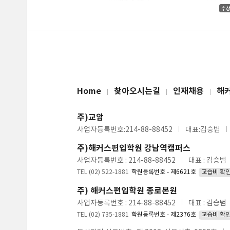
Home
찾아오시는길
인재채용
해
주)교암
사업자등록번호:214-88-88452
대표:김승범
주)해커스편입학원 강남역캠퍼스
사업자등록번호 : 214-88-88452
대표 : 김승범
TEL (02) 522-1881
학원등록번호 - 제6621호
교습비 확
주) 해커스편입학원 종로본원
사업자등록번호 : 214-88-88452
대표 : 김승범
TEL (02) 735-1881
학원등록번호 - 제2376호
교습비 확