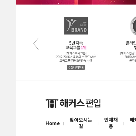
찾아오시는
인재채
해
Home
길
용