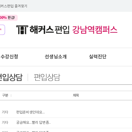
해커스편입 즐겨찾기
00%
환급!
수강신청
선생님소개
실력진단