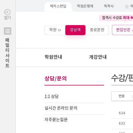
해커스편입
학점은행제
독학사
최대 4
열기
합격시 수강료
학원
강남역
종로본원
편입인강
패밀리사이트
학원안내
개강안내
상담/문의
1:1 상담
실시간 온라인 문의
자주묻는질문