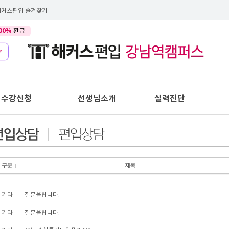
해커스편입 즐겨찾기
00%
환급!
수강신청
선생님소개
실력진단