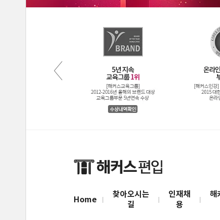
찾아오시는
인재채
해
Home
길
용