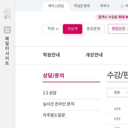
해커스편입
학점은행제
독학사
최대 4
열기
합격시 수강료
학원
강남역
종로본원
편입인강
패밀리사이트
학원안내
개강안내
상담/문의
1:1 상담
실시간 온라인 문의
자주묻는질문