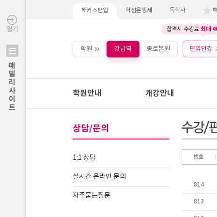
해커스편입
학점은행제
독학사
최대 4
열기
합격시 수강료
학원
강남역
종로본원
편입인강
패밀리사이트
학원안내
개강안내
상담/문의
1:1 상담
실시간 온라인 문의
자주묻는질문