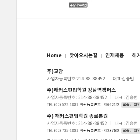
Home
찾아오시는길
인재채용
해
주)교암
사업자등록번호:214-88-88452
대표:김승범
주)해커스편입학원 강남역캠퍼스
사업자등록번호 : 214-88-88452
대표 : 김승범
TEL (02) 522-1881
학원등록번호 - 제6621호
교습비 확
주) 해커스편입학원 종로본원
사업자등록번호 : 214-88-88452
대표 : 김승범
TEL (02) 735-1881
학원등록번호 - 제2376호
교습비 확