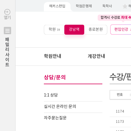
해커스편입
학점은행제
독학사
최대 4
열기
합격시 수강료
학원
강남역
종로본원
편입인강
패밀리사이트
학원안내
개강안내
상담/문의
1:1 상담
실시간 온라인 문의
자주묻는질문