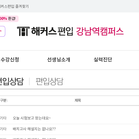
해커스편입 즐겨찾기
00%
환급!
수강신청
선생님소개
실력진단