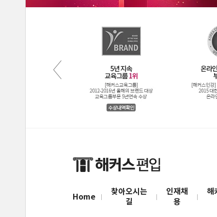
찾아오시는
인재채
해
Home
길
용