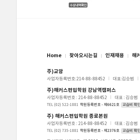
Home
찾아오시는길
인재채용
해
주)교암
사업자등록번호:214-88-88452
대표:김승범
주)해커스편입학원 강남역캠퍼스
사업자등록번호 : 214-88-88452
대표 : 김승범
TEL (02) 522-1881
학원등록번호 - 제6621호
교습비 확
주) 해커스편입학원 종로본원
사업자등록번호 : 214-88-88452
대표 : 김승범
TEL (02) 735-1881
학원등록번호 - 제2376호
교습비 확