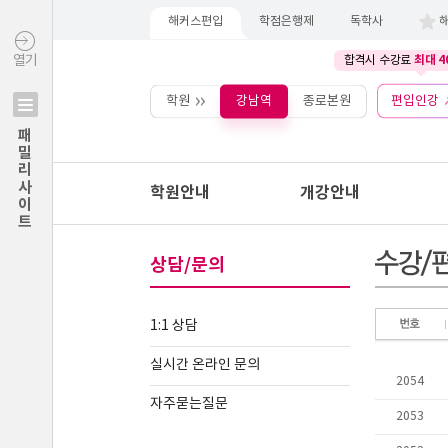
해커스편입
학점은행제
독학사
최대 4
열기
합격시 수강료
학원
강남역
종로본원
편입인강
패밀리사이트
학원안내
개강안내
상담/문의
1:1 상담
실시간 온라인 문의
자주묻는질문