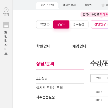
해커스편입
학점은행제
독학사
최대 4
열기
합격시 수강료
학원
강남역
종로본원
편입인강
패밀리사이트
학원안내
개강안내
상담/문의
1:1 상담
실시간 온라인 문의
자주묻는질문