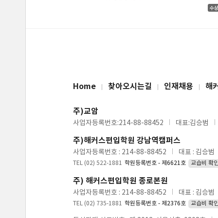
Home
찾아오시는길
인재채용
해
주)교암
사업자등록번호:214-88-88452
대표:김승범
주)해커스편입학원 강남역캠퍼스
사업자등록번호 : 214-88-88452
대표 : 김승범
TEL (02) 522-1881
학원등록번호 - 제6621호
교습비 확
주) 해커스편입학원 종로본원
사업자등록번호 : 214-88-88452
대표 : 김승범
TEL (02) 735-1881
학원등록번호 - 제2376호
교습비 확