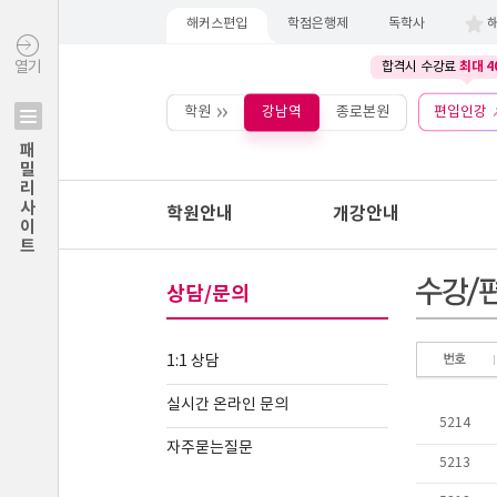
해커스편입
학점은행제
독학사
최대 4
열기
합격시 수강료
학원
강남역
종로본원
편입인강
패밀리사이트
학원안내
개강안내
상담/문의
1:1 상담
실시간 온라인 문의
자주묻는질문