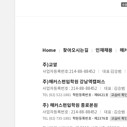
Home
찾아오시는길
인재채용
해
주)교암
사업자등록번호:214-88-88452
대표:김승범
주)해커스편입학원 강남역캠퍼스
사업자등록번호 : 214-88-88452
대표 : 김승범
TEL (02) 522-1881
학원등록번호 - 제6621호
교습비 확
주) 해커스편입학원 종로본원
사업자등록번호 : 214-88-88452
대표 : 김승범
TEL (02) 735-1881
학원등록번호 - 제2376호
교습비 확