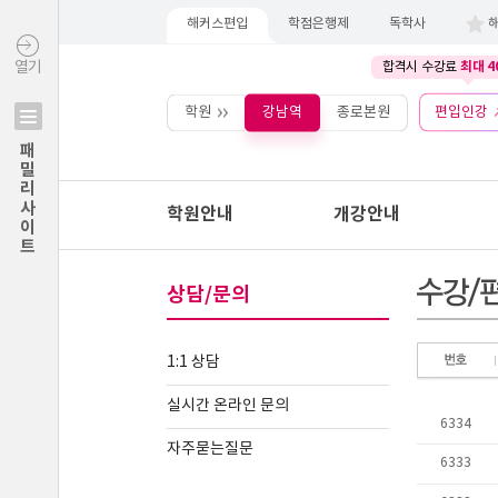
해커스편입
학점은행제
독학사
최대 4
열기
합격시 수강료
학원
강남역
종로본원
편입인강
패밀리사이트
학원안내
개강안내
상담/문의
1:1 상담
실시간 온라인 문의
자주묻는질문