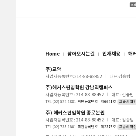
Home
찾아오시는길
인재채용
해
주)교암
사업자등록번호:214-88-88452
대표:김승범
주)해커스편입학원 강남역캠퍼스
사업자등록번호 : 214-88-88452
대표 : 김승범
TEL (02) 522-1881
학원등록번호 - 제6621호
교습비 확
주) 해커스편입학원 종로본원
사업자등록번호 : 214-88-88452
대표 : 김승범
TEL (02) 735-1881
학원등록번호 - 제2376호
교습비 확