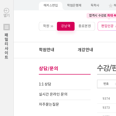
해커스편입
학점은행제
독학사
최대 4
열기
합격시 수강료
학원
강남역
종로본원
편입인강
패밀리사이트
학원안내
개강안내
상담/문의
1:1 상담
실시간 온라인 문의
자주묻는질문