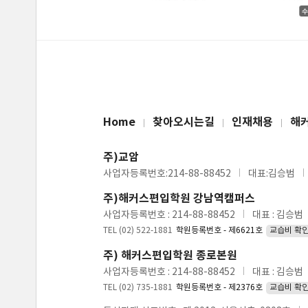
Home
찾아오시는길
인재채용
해
주)교암
사업자등록번호:214-88-88452
대표:김승범
주)해커스편입학원 강남역캠퍼스
사업자등록번호 : 214-88-88452
대표 : 김승범
TEL (02) 522-1881
학원등록번호 - 제6621호
교습비 확
주) 해커스편입학원 종로본원
사업자등록번호 : 214-88-88452
대표 : 김승범
TEL (02) 735-1881
학원등록번호 - 제2376호
교습비 확