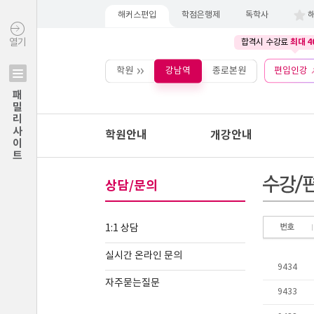
해커스편입
학점은행제
독학사
최대 4
열기
합격시 수강료
학원
강남역
종로본원
편입인강
패밀리사이트
학원안내
개강안내
상담/문의
1:1 상담
실시간 온라인 문의
자주묻는질문