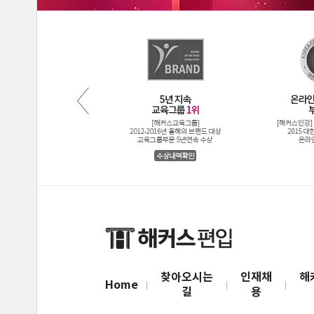
찾아오시는
인재채
해
Home
길
용