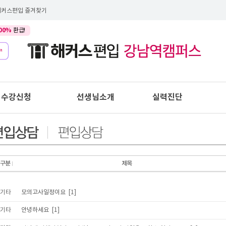
해커스편입 즐겨찾기
00%
환급!
수강신청
선생님소개
실력진단