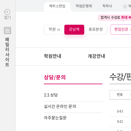
해커스편입
학점은행제
독학사
최대 4
열기
합격시 수강료
학원
강남역
종로본원
편입인강
패밀리사이트
학원안내
개강안내
상담/문의
1:1 상담
실시간 온라인 문의
자주묻는질문