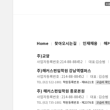
Home
찾아오시는길
인재채용
해
주)교암
사업자등록번호:214-88-88452
대표:김승범
주)해커스편입학원 강남역캠퍼스
사업자등록번호 : 214-88-88452
대표 : 김승범
TEL (02) 522-1881
학원등록번호 - 제6621호
교습비 확
주) 해커스편입학원 종로본원
사업자등록번호 : 214-88-88452
대표 : 김승범
TEL (02) 735-1881
학원등록번호 - 제2376호
교습비 확