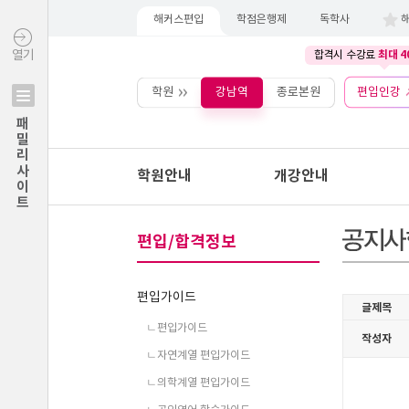
해커스편입
학점은행제
독학사
최대 4
열기
합격시 수강료
학원
강남역
종로본원
편입인강
패밀리사이트
학원안내
개강안내
편입/합격정보
편입가이드
ㄴ편입가이드
ㄴ자연계열 편입가이드
ㄴ의학계열 편입가이드