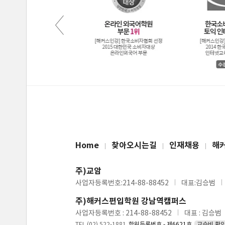
Home
찾아오시는길
인재채용
해
주)교암
사업자등록번호:214-88-88452
대표:김승범
주)해커스편입학원 강남역캠퍼스
사업자등록번호 : 214-88-88452
대표 : 김승범
TEL (02) 522-1881
학원등록번호 - 제6621호
교습비 확