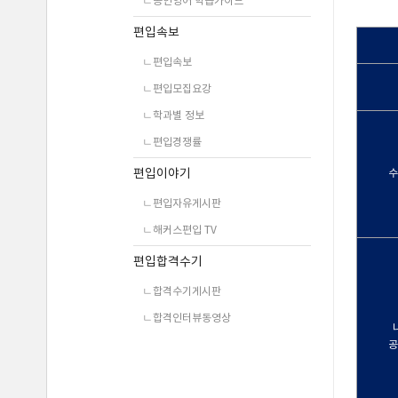
ㄴ공인영어 학습가이드
편입속보
ㄴ편입속보
ㄴ편입모집요강
ㄴ학과별 정보
ㄴ편입경쟁률
편입이야기
ㄴ편입자유게시판
ㄴ해커스편입 TV
편입합격수기
ㄴ합격수기게시판
ㄴ합격인터뷰동영상