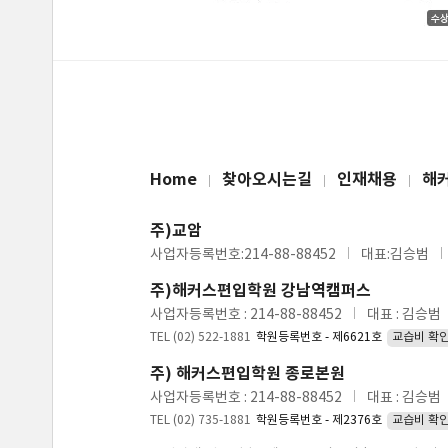
Home
찾아오시는길
인재채용
해
주)교암
사업자등록번호:214-88-88452
대표:김승범
주)해커스편입학원 강남역캠퍼스
사업자등록번호 : 214-88-88452
대표 : 김승범
TEL (02) 522-1881
학원등록번호 - 제6621호
교습비 확
주) 해커스편입학원 종로본원
사업자등록번호 : 214-88-88452
대표 : 김승범
TEL (02) 735-1881
학원등록번호 - 제2376호
교습비 확