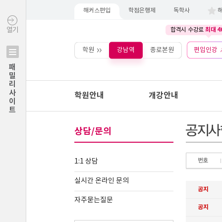
해커스편입
학점은행제
독학사
최대 4
열기
합격시 수강료
학원
강남역
종로본원
편입인강
패밀리사이트
학원안내
개강안내
상담/문의
1:1 상담
실시간 온라인 문의
자주묻는질문