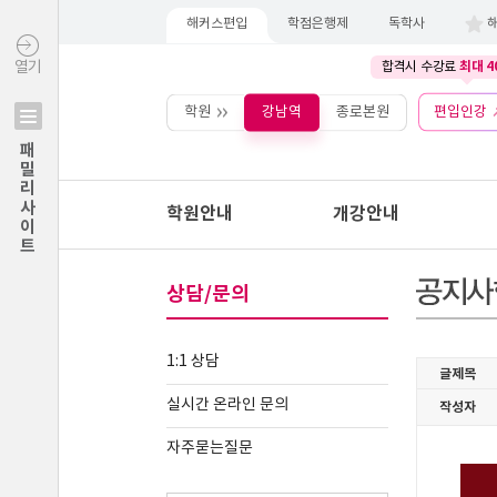
해커스편입
학점은행제
독학사
최대 4
열기
합격시 수강료
학원
강남역
종로본원
편입인강
패밀리사이트
학원안내
개강안내
상담/문의
1:1 상담
실시간 온라인 문의
자주묻는질문