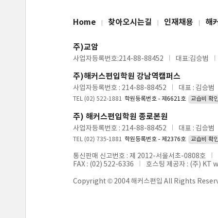
Home
찾아오시는길
인재채용
해
주)교암
사업자등록번호:214-88-88452
대표:김승범
주)해커스편입학원 강남역캠퍼스
사업자등록번호 : 214-88-88452
대표 : 김승범
TEL (02) 522-1881
학원등록번호 - 제6621호
교습비 확
주) 해커스편입학원 종로본원
사업자등록번호 : 214-88-88452
대표 : 김승범
TEL (02) 735-1881
학원등록번호 - 제2376호
교습비 확
통신판매 신고번호 : 제 2012-서울서초-0808호
FAX : (02) 522-6336
호스팅 제공자 : (주) KT 
Copyright © 2004 해커스편입 All Rights Reser