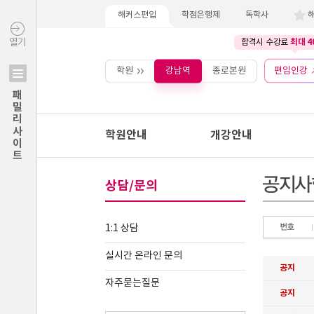
해커스편입
학점은행제
독학사
최대 4
열기
합격시 수강료
학원
강남역
종로본원
편입인강
패밀리사이트
학원안내
개강안내
상담/문의
1:1 상담
실시간 온라인 문의
자주묻는질문