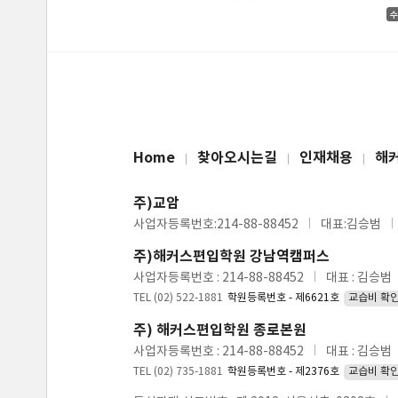
Home
찾아오시는길
인재채용
해
주)교암
사업자등록번호:214-88-88452
대표:김승범
주)해커스편입학원 강남역캠퍼스
사업자등록번호 : 214-88-88452
대표 : 김승범
TEL (02) 522-1881
학원등록번호 - 제6621호
교습비 확
주) 해커스편입학원 종로본원
사업자등록번호 : 214-88-88452
대표 : 김승범
TEL (02) 735-1881
학원등록번호 - 제2376호
교습비 확