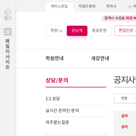
해커스편입
학점은행제
독학사
최대 4
열기
합격시 수강료
학원
강남역
종로본원
편입인강
패밀리사이트
학원안내
개강안내
상담/문의
1:1 상담
실시간 온라인 문의
자주묻는질문