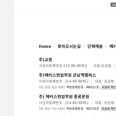
Home
찾아오시는길
인재채용
해
주)교암
사업자등록번호:214-88-88452
대표:김승범
주)해커스편입학원 강남역캠퍼스
사업자등록번호 : 214-88-88452
대표 : 김승범
TEL (02) 522-1881
학원등록번호 - 제6621호
교습비 확
주) 해커스편입학원 종로본원
사업자등록번호 : 214-88-88452
대표 : 김승범
TEL (02) 735-1881
학원등록번호 - 제2376호
교습비 확