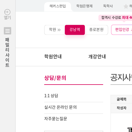
해커스편입
학점은행제
독학사
최대 4
열기
합격시 수강료
학원
강남역
종로본원
편입인강
패밀리사이트
학원안내
개강안내
상담/문의
1:1 상담
실시간 온라인 문의
자주묻는질문