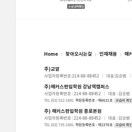
Home
찾아오시는길
인재채용
해
주)교암
사업자등록번호:214-88-88452
대표:김승범
주)해커스편입학원 강남역캠퍼스
사업자등록번호 : 214-88-88452
대표 : 김승범
TEL (02) 522-1881
학원등록번호 - 제6621호
교습비 확
주) 해커스편입학원 종로본원
사업자등록번호 : 214-88-88452
대표 : 김승범
TEL (02) 735-1881
학원등록번호 - 제2376호
교습비 확