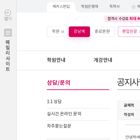
해커스편입
학점은행제
독학사
최대 4
열기
합격시 수강료
학원
강남역
종로본원
편입인강
패밀리사이트
학원안내
개강안내
상담/문의
1:1 상담
실시간 온라인 문의
자주묻는질문