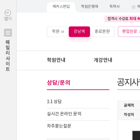
해커스편입
학점은행제
독학사
최대 4
열기
합격시 수강료
학원
강남역
종로본원
편입인강
패밀리사이트
학원안내
개강안내
상담/문의
1:1 상담
실시간 온라인 문의
자주묻는질문