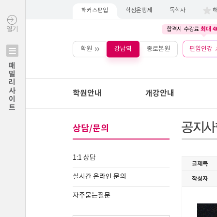
해커스편입
학점은행제
독학사
최대 4
열기
합격시 수강료
학원
강남역
종로본원
편입인강
패밀리사이트
학원안내
개강안내
상담/문의
1:1 상담
실시간 온라인 문의
자주묻는질문