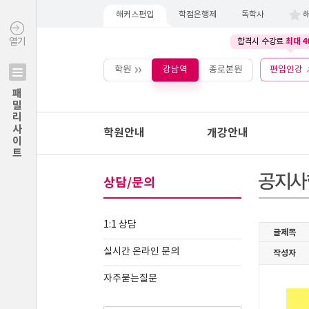
해커스편입
학점은행제
독학사
최대 4
열기
합격시 수강료
학원
강남역
종로본원
편입인강
패밀리사이트
학원안내
개강안내
상담/문의
1:1 상담
실시간 온라인 문의
자주묻는질문