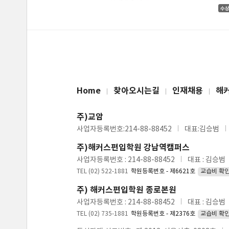
Home
찾아오시는길
인재채용
해
주)교암
사업자등록번호:214-88-88452
대표:김승범
주)해커스편입학원 강남역캠퍼스
사업자등록번호 : 214-88-88452
대표 : 김승범
TEL (02) 522-1881
학원등록번호 - 제6621호
교습비 확
주) 해커스편입학원 종로본원
사업자등록번호 : 214-88-88452
대표 : 김승범
TEL (02) 735-1881
학원등록번호 - 제2376호
교습비 확