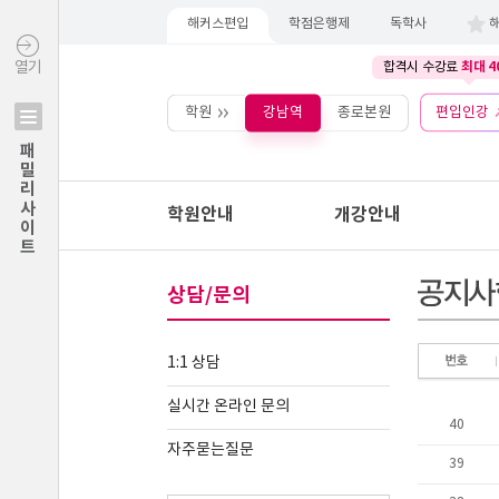
해커스편입
학점은행제
독학사
최대 4
열기
합격시 수강료
학원
강남역
종로본원
편입인강
패밀리사이트
학원안내
개강안내
상담/문의
1:1 상담
실시간 온라인 문의
자주묻는질문