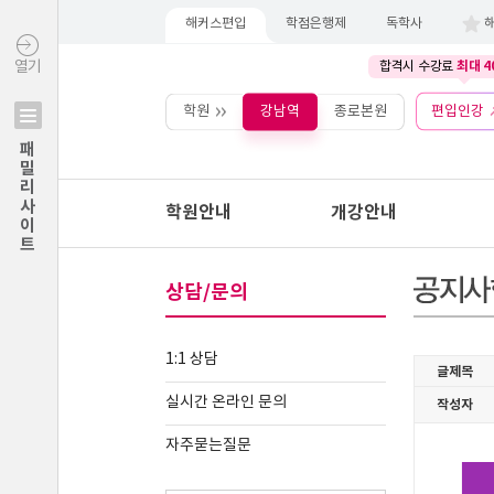
해커스편입
학점은행제
독학사
최대 4
열기
합격시 수강료
학원
강남역
종로본원
편입인강
패밀리사이트
학원안내
개강안내
상담/문의
1:1 상담
실시간 온라인 문의
자주묻는질문