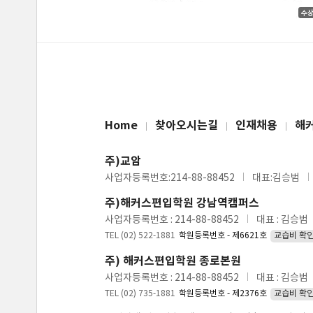
Home
찾아오시는길
인재채용
해
주)교암
사업자등록번호:214-88-88452
대표:김승범
주)해커스편입학원 강남역캠퍼스
사업자등록번호 : 214-88-88452
대표 : 김승범
TEL (02) 522-1881
학원등록번호 - 제6621호
교습비 확
주) 해커스편입학원 종로본원
사업자등록번호 : 214-88-88452
대표 : 김승범
TEL (02) 735-1881
학원등록번호 - 제2376호
교습비 확