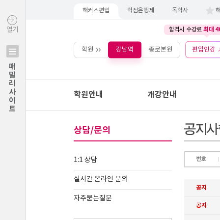
해커스편입
학점은행제
독학사
최대 4
열기
합격시 수강료
학원
강남역
종로본원
편입인강
패밀리사이트
학원안내
개강안내
상담/문의
1:1 상담
실시간 온라인 문의
자주묻는질문