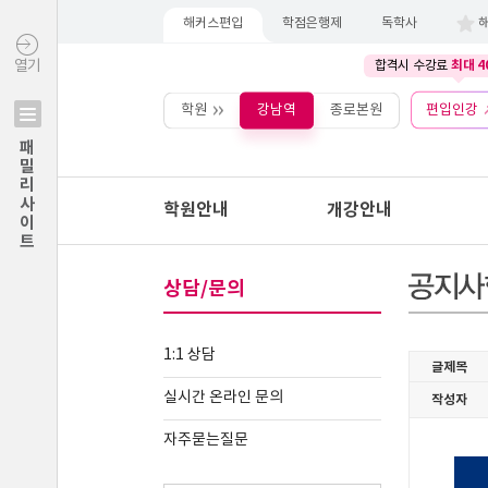
해커스편입
학점은행제
독학사
최대 4
열기
합격시 수강료
학원
강남역
종로본원
편입인강
패밀리사이트
학원안내
개강안내
상담/문의
1:1 상담
실시간 온라인 문의
자주묻는질문