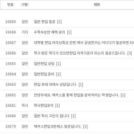
10689
일반
일반 편입 질문
[1]
10688
기타
수학속성반 혜택 문의
[1]
10687
일반
대학별 편입 라이브특강 관련 해서 궁굼한거는 어디다가 질문하면 되
10686
일반
학고 맞은 학기가 있으면편입 자격기준이 되는지 질문드립니다.
[3]
10685
일반
일반편입 상담
[1]
10684
일반
일반편입 준비
[1]
10683
일반
편입 후에 대해서 상담입니다.
[1]
10682
일반
안녕하세요. 해커스를 통해 편입을 준비하려는 학생입니다.
[1]
10681
학사
학사편입문의
[1]
10680
일반
일반 학사 고민이 됩니다
[1]
10679
일반
해커스편입 0원패스 질문입니다.
[1]