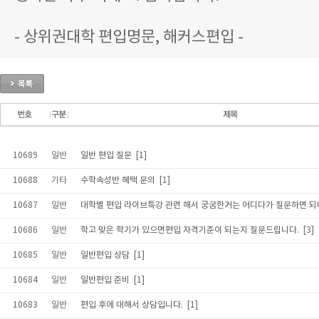
- 상위권대학 편입명문, 해커스편입 -
10689
일반
일반 편입 질문
[1]
10688
기타
수학속성반 혜택 문의
[1]
10687
일반
대학별 편입 라이브특강 관련 해서 궁굼한거는 어디다가 질문하면 되
10686
일반
학고 맞은 학기가 있으면편입 자격기준이 되는지 질문드립니다.
[3]
10685
일반
일반편입 상담
[1]
10684
일반
일반편입 준비
[1]
10683
일반
편입 후에 대해서 상담입니다.
[1]