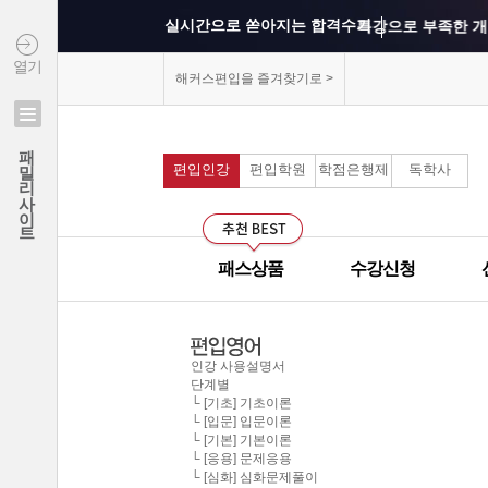
실시간으로 쏟아지는 합격수기
특강으로 부족한 개
열기
상위권 학교의 출제 
해커스편입을 즐겨찾기로 >
모의고사를 통해 실
연세대학교 최종합격 김*진
패밀리사이트
건국대학교 최종합격 이*준
편입인강
편입학원
학점은행제
독학사
커리큘럼이 보기 쉽
성균관대학교 최종합격 정*림
중앙대학교 최종합격 이*영
선생님과의 카톡 질의
건국대학교 최종합격 정*훈
패스상품
수강신청
선생님께 질문하기 게
이화여자대학교 최종합격 김*현
중앙대학교 최종합격 이*준
군대에서도 온라인으
서울시립대학교 최종합격 한*현
인강 사용설명서
단계별
모의고사 해설강의의
홍익대학교 최종합격 김*영
└ [기초] 기초이론
└ [입문] 입문이론
중앙대학교 최종합격 김*현
└ [기본] 기본이론
무제한으로 원하는 인
한국외국어대학교 최종합격 김*진
└ [응용] 문제응용
└ [심화] 심화문제풀이