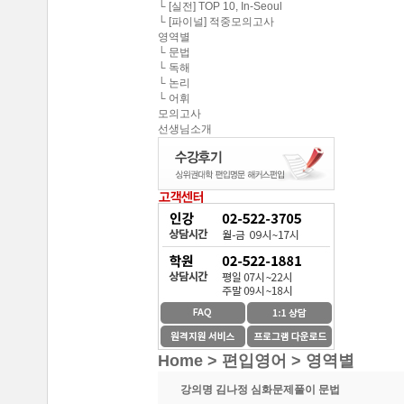
중앙대학교 최종합격 한*현
└ [실전] TOP 10, In-Seoul
해커스편입의 커리큘
└ [파이널] 적중모의고사
연세대학교 최종합격 김*진
영역별
해커스편입이 무료로
└ 문법
건국대학교 최종합격 이*준
└ 독해
└ 논리
성균관대학교 최종합격 정*림
온라인 수강생들도 
└ 어휘
중앙대학교 최종합격 이*영
모의고사
선생님소개
이 달의 베스트강의 
건국대학교 최종합격 정*훈
이화여자대학교 최종합격 김*현
스타강사진의 강의가 
중앙대학교 최종합격 이*준
서울시립대학교 최종합격 한*현
SNS나 페이지를 통
홍익대학교 최종합격 김*영
환급이라는 조건이 
중앙대학교 최종합격 김*현
한국외국어대학교 최종합격 김*진
수강제한이 없어 자신
중앙대학교 최종합격 한*현
방대한 자료와 데이터
Home > 편입영어 >
영역별
강의명
김나정 심화문제풀이 문법
중간에 정리된 자료