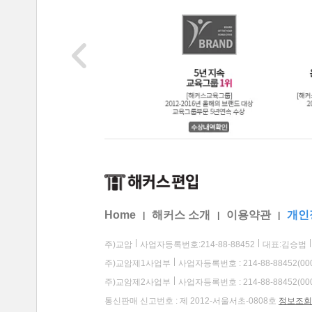
Home
해커스 소개
이용약관
개인
|
|
|
주)교암
사업자등록번호:214-88-88452
대표:김승범
주)교암제1사업부
사업자등록번호 : 214-88-88452(00
주)교암제2사업부
사업자등록번호 : 214-88-88452(00
통신판매 신고번호 : 제 2012-서울서초-0808호
정보조회