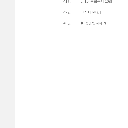
41
강
ch16. 종합문제 16회
42
강
TEST [1-8번]
43
강
▶ 종강입니다. :)