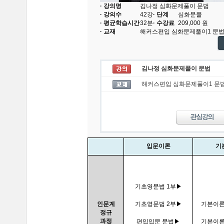
· 강의명
김나정 심화문제풀이 문법
· 강의수
42
강
· 단계
심화문풀
· 평균학습시간
32분
· 수강료
209,000
원
· 교재
해커스편입 심화문제풀이1 문
김나정 심화문제풀이 문법
해커스편입 심화문제풀이1 문
입문이론
기
기초영문법 1부▶
인문계
기초영문법 2부▶
기본이론
정규
과정
편입입문 문법▶
기본이론