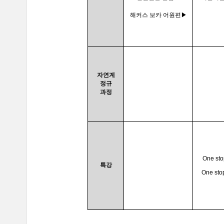
해커스 보카 어원편▶
자연계
정규
과정
O
ne sto
특강
O
ne sto