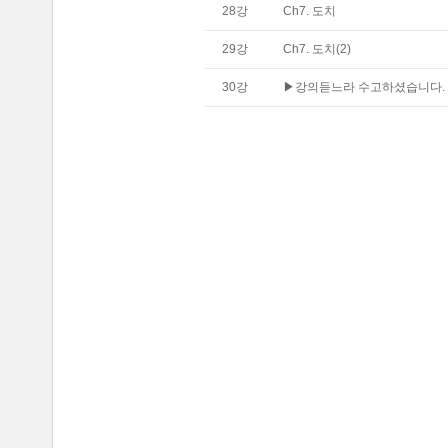
28
강
Ch7. 도치
29
강
Ch7. 도치(2)
30
강
▶강의듣느라 수고하셨습니다. 종