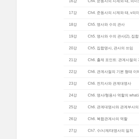
16
강
Ch4. 준동사의 시제와 태, 의
17
강
Ch4. 준동사의 시제와 태, v의미
18
강
Ch5. 명사와 수의 관사
19
강
Ch5. 명사와 수의 관사(2), 집
20
강
Ch5. 집합명사, 관사의 쓰임
21
강
Ch6. 출제 포인트: 관계사절의
22
강
Ch6. 관계사절의 기본 형태 이해
23
강
Ch6. 전치사와 관계대명사
24
강
Ch6. 명사/형용사 역할의 wha
25
강
Ch6. 관계대명사와 관계부사의
26
강
Ch6. 복합관계사의 역할
27
강
Ch7. 수/시제/대명사의 일치