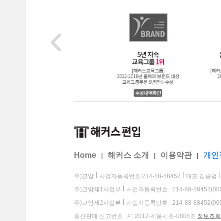
Home
해커스 소개
이용약관
개인
|
|
|
주)교암
사업자등록번호:214-88-88452
대표:김승범
주)교암제1사업부
사업자등록번호 : 214-88-88452(00
주)교암제2사업부
사업자등록번호 : 214-88-88452(00
통신판매 신고번호 : 제 2012-서울서초-0808호
정보조회