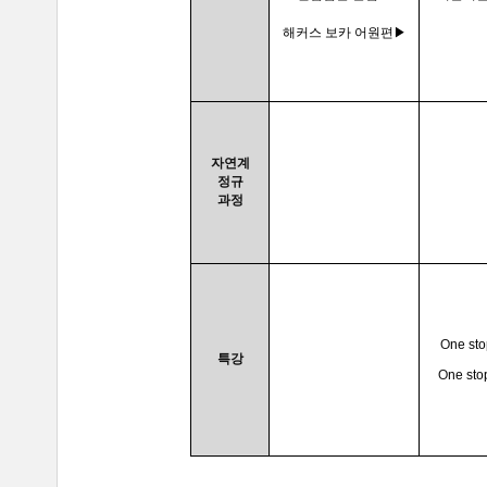
해커스 보카 어원편▶
자연계
정규
과정
O
ne sto
특강
O
ne sto