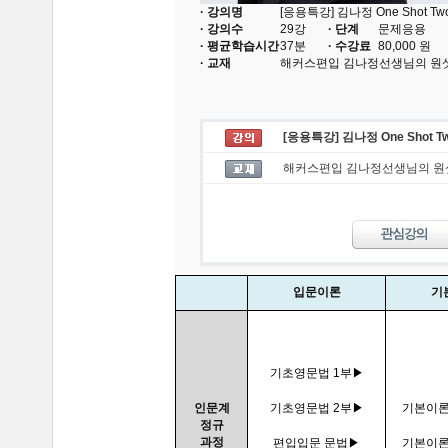
· 강의명
[응용특강] 김나정 One Shot Tw
· 강의수
29
강
· 단계
문제응용
· 평균학습시간
37분
· 수강료
80,000
원
· 교재
해커스편입 김나정선생님의 원샷
[응용특강] 김나정 One Shot T
해커스편입 김나정선생님의 원샷
입문이론
기
기초영문법 1부▶
인문계
기초영문법 2부▶
기본이론
정규
과정
편입입문 문법▶
기본이론