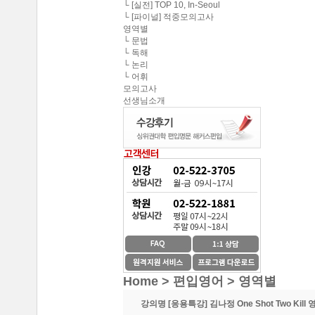
중앙대학교 최종합격 한*현
└ [실전] TOP 10, In-Seoul
해커스편입의 커리큘
└ [파이널] 적중모의고사
연세대학교 최종합격 김*진
영역별
해커스편입이 무료로
└ 문법
건국대학교 최종합격 이*준
└ 독해
└ 논리
성균관대학교 최종합격 정*림
온라인 수강생들도 
└ 어휘
모의고사
중앙대학교 최종합격 이*영
선생님소개
이 달의 베스트강의 
건국대학교 최종합격 정*훈
이화여자대학교 최종합격 김*현
스타강사진의 강의가 
중앙대학교 최종합격 이*준
서울시립대학교 최종합격 한*현
SNS나 페이지를 통
홍익대학교 최종합격 김*영
환급이라는 조건이 
중앙대학교 최종합격 김*현
한국외국어대학교 최종합격 김*진
수강제한이 없어 자신
중앙대학교 최종합격 한*현
방대한 자료와 데이터
Home > 편입영어 >
영역별
강의명
[응용특강] 김나정 One Shot Two Kil
중간에 정리된 자료