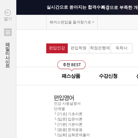
실시간으로 쏟아지는 합격수기
특강으로 부족한 개
열기
상위권 학교의 출제 
해커스편입을 즐겨찾기로 >
모의고사를 통해 실
연세대학교 최종합격 김*진
패밀리사이트
건국대학교 최종합격 이*준
편입인강
편입학원
학점은행제
독학사
커리큘럼이 보기 쉽
성균관대학교 최종합격 정*림
중앙대학교 최종합격 이*영
선생님과의 카톡 질의
건국대학교 최종합격 정*훈
패스상품
수강신청
선생님께 질문하기 게
이화여자대학교 최종합격 김*현
중앙대학교 최종합격 이*준
군대에서도 온라인으
서울시립대학교 최종합격 한*현
인강 사용설명서
단계별
모의고사 해설강의의
홍익대학교 최종합격 김*영
└ [기초] 기초이론
└ [입문] 입문이론
중앙대학교 최종합격 김*현
└ [기본] 기본이론
무제한으로 원하는 인
└ [응용] 문제응용
한국외국어대학교 최종합격 김*진
└ [심화] 심화문제풀이