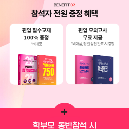
편입 모의고사
편입 필수교재
무료 제공
100% 증정
*비매품, 당일 상담 완료 시 증정
*비매품