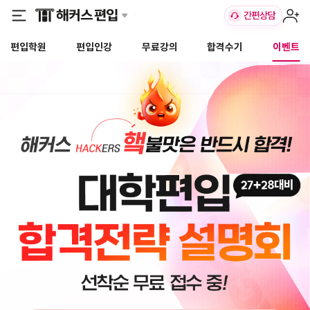
편입학원
편입인강
무료강의
합격수기
이벤트