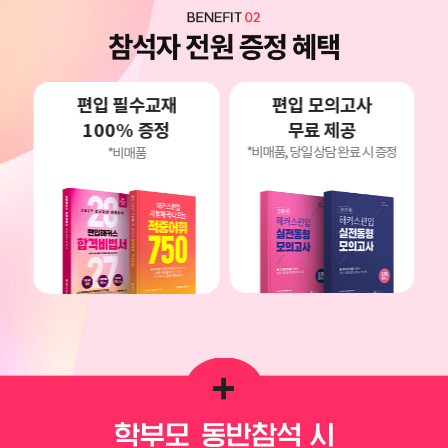
편입 모의고사
편입 필수교재
무료 제공
100% 증정
*비매품, 당일 상담 완료 시 증정
*비매품