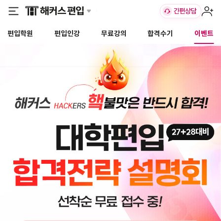
편입학원
편입인강
무료강의
합격수기
이벤트