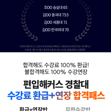
김OO 세종대 71
김OO 한국외대 70
김OO 성신여대 73
김OO 학점은행제 64.5
김OO 동덕여대 65
송OO 동국대 71.5
이OO 홍익대 69.8
조OO 숭실대 65
김OO 동국대 75.5
환급+연장반
무한수강반