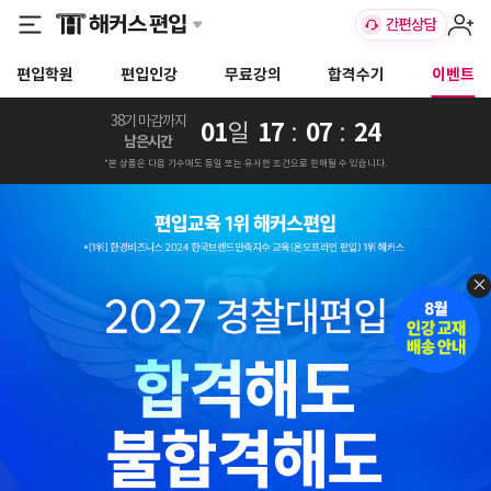
편입학원
편입인강
무료강의
합격수기
이벤트
38기 마감까지
01
17
07
22
일
:
:
남은시간
*본 상품은 다음 기수에도 동일 또는 유사한 조건으로 판매될 수 있습니다.
×