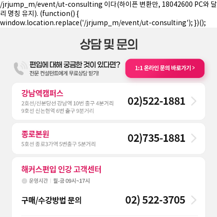
/jrjump_m/event/ut-consulting 이다(하이픈 변환만, 18042600 PC와 달
리 명칭 유지). (function() {
window.location.replace('/jrjump_m/event/ut-consulting'); })();