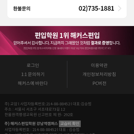
로그인
이용약관
1:1 문의하기
개인정보처리방침
해커스에 바란다
PC버전
주) 교암 l 사업자등록번호:214-88-88452 l 대표:김승범
주소 : 서울시 서초구 서초대로73길 12
한울원격평생교육원 신고번호 제 원- 292호
주) 해커스편입학원 강남역캠퍼스
교습비 확인
사업자등록번호 : 214-88-88452 l 대표 : 김승범