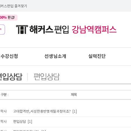
해커스편입 즐겨찾기
00%
환급!
수강신청
선생님소개
실력진단