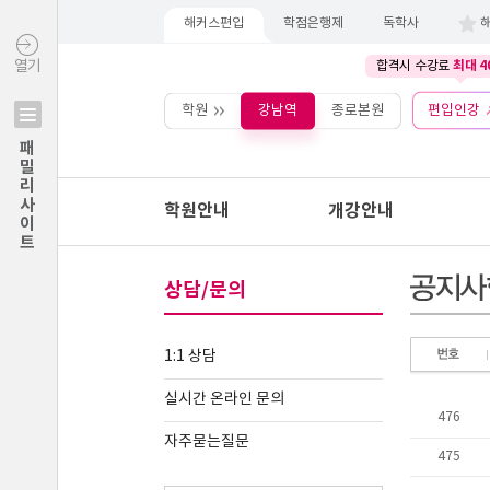
해커스편입
학점은행제
독학사
최대 4
열기
합격시 수강료
학원
강남역
종로본원
편입인강
패밀리사이트
학원안내
개강안내
상담/문의
1:1 상담
실시간 온라인 문의
자주묻는질문