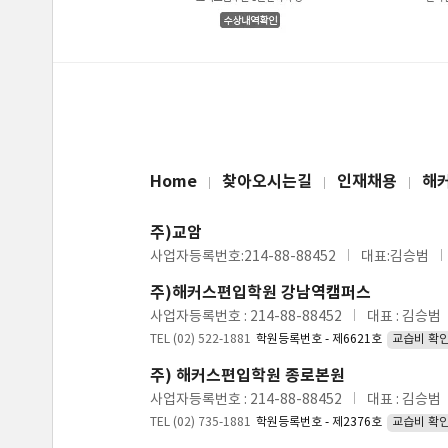
Home
찾아오시는길
인재채용
해
주)교암
사업자등록번호:214-88-88452
대표:김승범
주)해커스편입학원 강남역캠퍼스
사업자등록번호 : 214-88-88452
대표 : 김승범
TEL (02) 522-1881
학원등록번호 - 제6621호
교습비 확
주) 해커스편입학원 종로본원
사업자등록번호 : 214-88-88452
대표 : 김승범
TEL (02) 735-1881
학원등록번호 - 제2376호
교습비 확