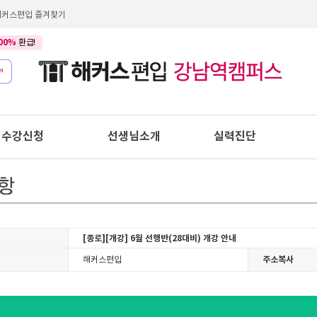
해커스편입 즐겨찾기
00%
환급!
수강신청
선생님소개
실력진단