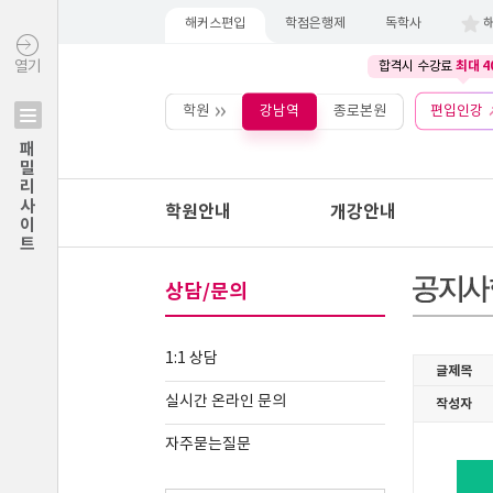
해커스편입
학점은행제
독학사
최대 4
열기
합격시 수강료
학원
강남역
종로본원
편입인강
패밀리사이트
학원안내
개강안내
상담/문의
1:1 상담
실시간 온라인 문의
자주묻는질문