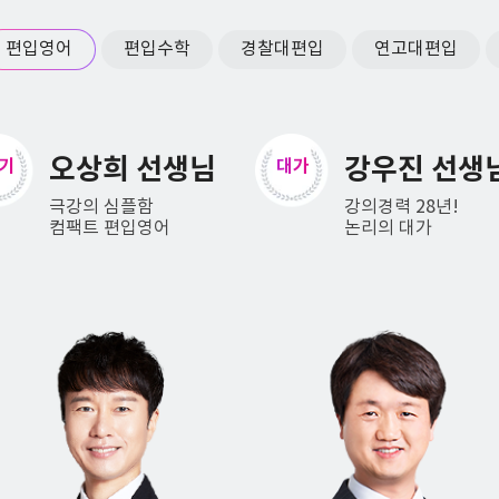
편입영어
편입수학
경찰대편입
연고대편입
강우진 선생님
김정민 선생
가
바이블
강의경력 28년!
킬러문항 저격수
논리의 대가
어휘까지 마스터!