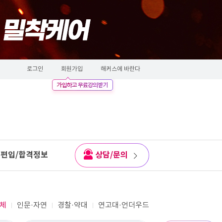
로그인
회원가입
해커스에 바란다
편입/합격정보
상담/문의
체
인문·자연
경찰·약대
연고대·언더우드