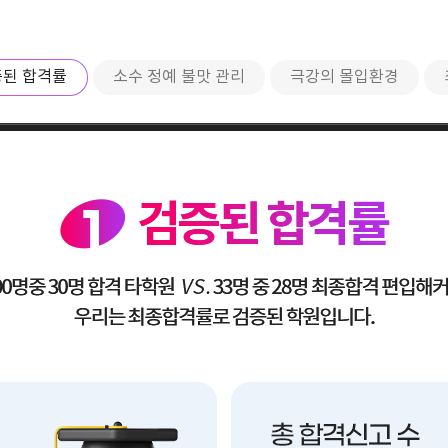
된 합격률
소수 정예 불맛 관리
극강의 몰입환경