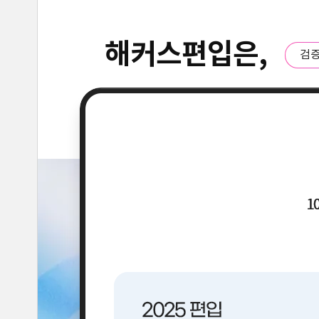
해커스편입은,
검증