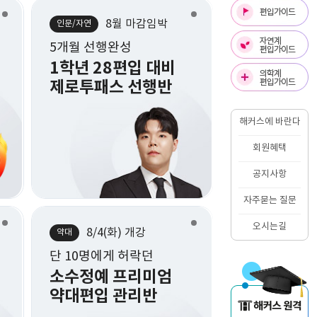
8월 마감임박
8월 마감임박
8월 
인문/자연
인문/자연
인문/자연
수강료 최대 지원
5개월 선행완성
5개월 선행완성
편입영수 단기정복
1학년 28편입 대비
1학년 28편
햌불맛관리반
제로투패스 선행반
제로투패스 
해커스에 바란다
회원혜택
공지사항
자주묻는 질문
오시는길
8/4(화) 개강
8월 마감임박
8/4(화) 
언더우드
약대
약대
올해 13명 최종합격!
단 10명에게 허락던
단 10명에게 허
빈틈없는 논리
소수정예 프리미엄
소수정예 프
언더우드 영어논술반
약대편입 관리반
약대편입 관