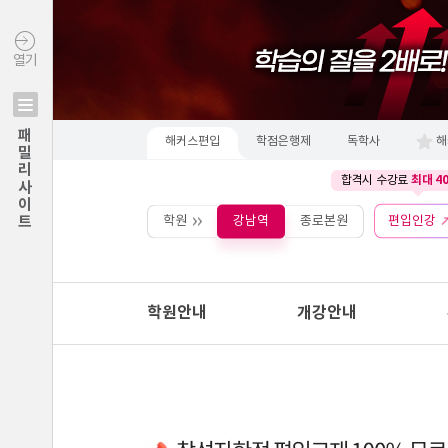
열기
패밀리사이트
해커스편입
학점은행제
독학사
해
최대 4
합격시 수강료
학원
강남역
종로본원
편입인강
학원안내
개강안내