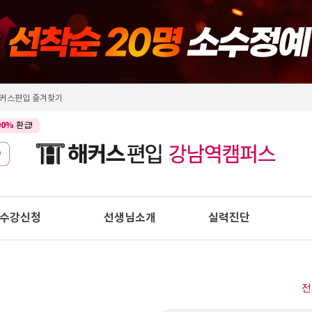
커스편입 즐겨찾기
00%
환급!
수강신청
선생님소개
실력진단
전