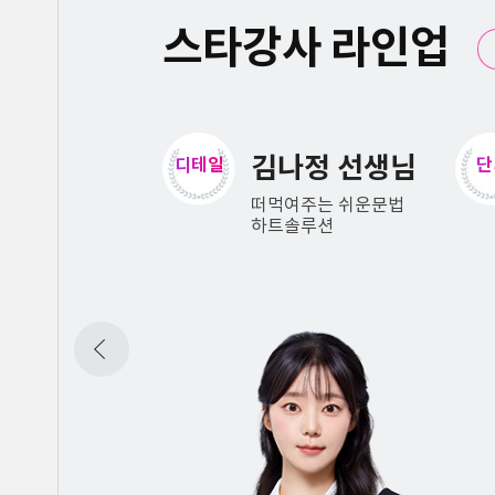
스타강사 라인업
나정 선생님
오상희 선생님
단기
대
여주는 쉬운문법
극강의 심플함
솔루션
컴팩트 편입영어