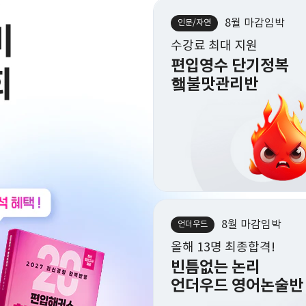
8월 마감임박
8월 마감임박
8월 마감임박
인문/자연
인문/자연
인문/자연
수강료 최대 지원
수강료 최대 지원
5개월 선행완성
편입영수 단기정복
편입영수 단기정복
1학년 28편입 대비
햌불맛관리반
햌불맛관리반
제로투패스 선행반
8월 마감임박
8/4(화) 개강
8월 마감임박
언더우드
언더우드
약대
올해 13명 최종합격!
올해 13명 최종합격!
단 10명에게 허락던
빈틈없는 논리
빈틈없는 논리
소수정예 프리미엄
언더우드 영어논술반
언더우드 영어논술반
약대편입 관리반